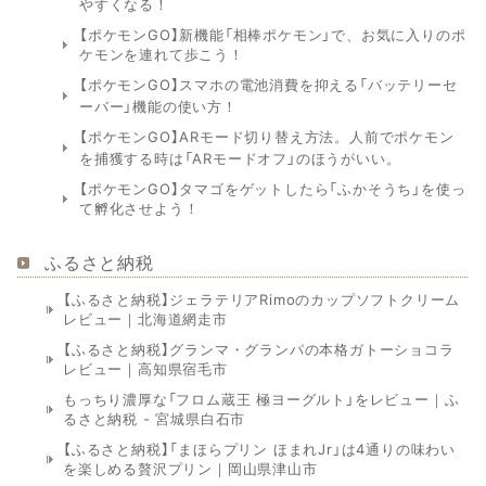
やすくなる！
【ポケモンGO】新機能「相棒ポケモン」で、お気に入りのポ
ケモンを連れて歩こう！
【ポケモンGO】スマホの電池消費を抑える「バッテリーセ
ーバー」機能の使い方！
【ポケモンGO】ARモード切り替え方法。人前でポケモン
を捕獲する時は「ARモードオフ」のほうがいい。
【ポケモンGO】タマゴをゲットしたら「ふかそうち」を使っ
て孵化させよう！
ふるさと納税
【ふるさと納税】ジェラテリアRimoのカップソフトクリーム
レビュー｜北海道網走市
【ふるさと納税】グランマ・グランパの本格ガトーショコラ
レビュー｜高知県宿毛市
もっちり濃厚な「フロム蔵王 極ヨーグルト」をレビュー｜ふ
るさと納税 - 宮城県白石市
【ふるさと納税】「まほらプリン ほまれJr」は4通りの味わい
を楽しめる贅沢プリン｜岡山県津山市