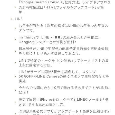
「Google Search Console」登録方法。ライブドアブログ
の所有権確認は「HTMLファイルをアップロード」が簡
単。
LINE
お年玉が当たる！新年の挨拶はLINEのお年玉つき年賀ス
タンプで。
myThingsで「LINE × ●●」の組み合わせが可能に。
Googleカレンダーとの連携が便利！
日本郵便がLINEで宅配便の配達予定日通知や再配達依頼
を可能に！とりあえず登録しておこう。
LINEで特定のトークを「ピン留め」してトークリストの最
上段に固定する方法。
LINEがサービス開始5周年を記念して、スタンプ
50%OFFやLINE Cameraの動くスタンプ無料配布などを
実施
今からでも間に合う！0円で贈れる父の日ギフトがLINEに
登場！
設定で回避！iPhoneをロック中でもLINEやメールを「覗
き見」できる思わぬ落とし穴。
iOS版LINE公式アプリがアップデート！画像を圧縮せずオ