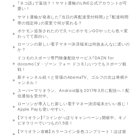
「ネコ語」で返信？！ヤマト運輸のLINE公式アカウントが可
愛い！
ヤマト運輸が発表した「当日の再配達受付時間」と「配達時間
帯の指定枠」の変更で何が変わる？
ポケモン追加されたので久々にポケモンGOやったら色々変
わってて面白い。
ローソンの新しい電子マネー決済端末は何故あんなに遅いの
か？
ドコモのスポーツ専門映像配信サービス「DAZN for
docomo（ダ・ゾーン フォー ドコモ）」いつでもスポーツ観
戦！
新チャンネル続々と登場のAbemaTV。ゴルフの次は将棋チ
ャンネル！
スーパーマリオラン、Android版を2017年3月に配信へ！配
信通知を受付中。
ローソンが導入した新しい電子マネー決済端末がいい感じ！
Apple Payも使いやすい。
【マリオラン】「コインがっぽりキャンペーン」開催中。キノ
ピオラリーでいつもの1.5倍！
【マリオラン攻略】カラーコイン全色コンプリート！ほぼ遊