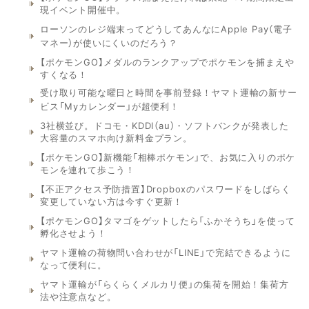
現イベント開催中。
ローソンのレジ端末ってどうしてあんなにApple Pay（電子
マネー）が使いにくいのだろう？
【ポケモンGO】メダルのランクアップでポケモンを捕まえや
すくなる！
受け取り可能な曜日と時間を事前登録！ヤマト運輸の新サー
ビス「Myカレンダー」が超便利！
3社横並び。ドコモ・KDDI（au）・ソフトバンクが発表した
大容量のスマホ向け新料金プラン。
【ポケモンGO】新機能「相棒ポケモン」で、お気に入りのポケ
モンを連れて歩こう！
【不正アクセス予防措置】Dropboxのパスワードをしばらく
変更していない方は今すぐ更新！
【ポケモンGO】タマゴをゲットしたら「ふかそうち」を使って
孵化させよう！
ヤマト運輸の荷物問い合わせが「LINE」で完結できるように
なって便利に。
ヤマト運輸が「らくらくメルカリ便」の集荷を開始！集荷方
法や注意点など。