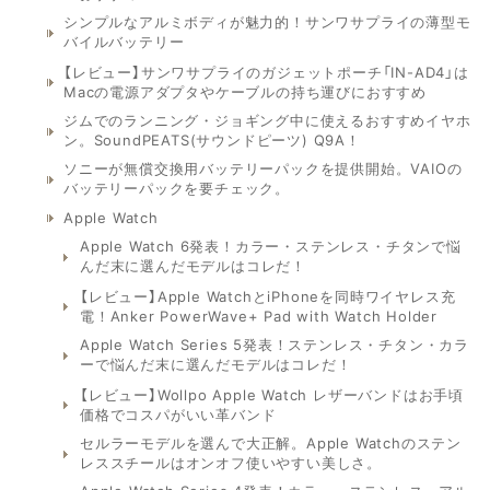
シンプルなアルミボディが魅力的！サンワサプライの薄型モ
バイルバッテリー
【レビュー】サンワサプライのガジェットポーチ「IN-AD4」は
Macの電源アダプタやケーブルの持ち運びにおすすめ
ジムでのランニング・ジョギング中に使えるおすすめイヤホ
ン。SoundPEATS(サウンドピーツ) Q9A！
ソニーが無償交換用バッテリーパックを提供開始。VAIOの
バッテリーパックを要チェック。
Apple Watch
Apple Watch 6発表！カラー・ステンレス・チタンで悩
んだ末に選んだモデルはコレだ！
【レビュー】Apple WatchとiPhoneを同時ワイヤレス充
電！Anker PowerWave+ Pad with Watch Holder
Apple Watch Series 5発表！ステンレス・チタン・カラ
ーで悩んだ末に選んだモデルはコレだ！
【レビュー】Wollpo Apple Watch レザーバンドはお手頃
価格でコスパがいい革バンド
セルラーモデルを選んで大正解。Apple Watchのステン
レススチールはオンオフ使いやすい美しさ。