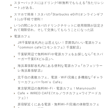
スターバックスにはドリンク1杯無料でもらえる「当たりレシ
ート」がある。
スマホで簡単！スタバの「Starbucks eGift(オンラインギフ
ト)」が手軽で便利！
いつの間にかスタバのドリンクチケットに使用期限が設定さ
れて期限切れ。そして交換してもらうことになった話
電源カフェ
JR千葉駅改札内とは思えない！雰囲気のいい電源カフェ
「common cafe（コモンカフェ） 千葉駅店」
千葉駅周辺で無料WiFiや電源カフェをお探しなら「モスバ
ーガー千葉EXビル店」へ
海浜幕張駅改札内にある便利な電源カフェ「カフェソラー
レ海浜幕張駅店」
北千住の素敵カフェ。電源・WiFi完備と多機能な「ギャラ
リーカフェバーTom’ｓ Cafe」
東京駅周辺の無料Wi-Fi・電源カフェ！Marunouchi
Cafe × WIRED CAFE（マルノウチカフェ×ワイアードカ
フェ）！
原宿駅近くにある電源・無料Wi-Fi完備の体験型カフェ