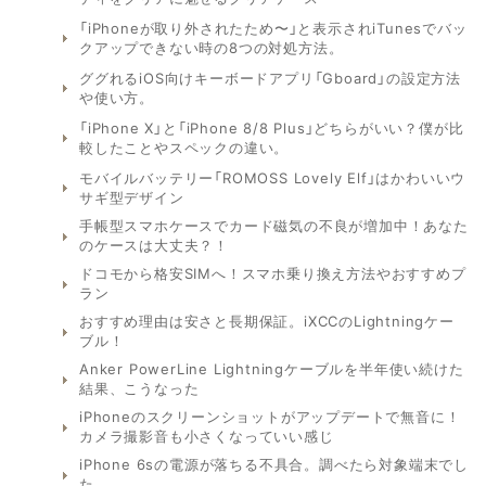
「iPhoneが取り外されたため〜」と表示されiTunesでバッ
クアップできない時の8つの対処方法。
ググれるiOS向けキーボードアプリ「Gboard」の設定方法
や使い方。
「iPhone X」と「iPhone 8/8 Plus」どちらがいい？僕が比
較したことやスペックの違い。
モバイルバッテリー「ROMOSS Lovely Elf」はかわいいウ
サギ型デザイン
手帳型スマホケースでカード磁気の不良が増加中！あなた
のケースは大丈夫？！
ドコモから格安SIMへ！スマホ乗り換え方法やおすすめプ
ラン
おすすめ理由は安さと長期保証。iXCCのLightningケー
ブル！
Anker PowerLine Lightningケーブルを半年使い続けた
結果、こうなった
iPhoneのスクリーンショットがアップデートで無音に！
カメラ撮影音も小さくなっていい感じ
iPhone 6sの電源が落ちる不具合。調べたら対象端末でし
た。