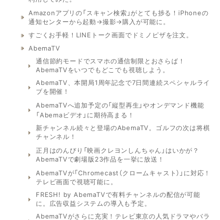
Amazonアプリの「スキャン検索」がとても捗る！iPhoneの
通知センターから起動→撮影→購入が可能に。
すごくお手軽！LINEトーク画面でドミノピザを注文。
AbemaTV
通信節約モードでスマホの通信制限とおさらば！
AbemaTVをいつでもどこでも視聴しよう。
AbemaTV、本開局1周年記念で7日間連続スペシャルライ
ブを開催！
AbemaTVへ追加予定の「縦型再生」やオンデマンド機能
「Abemaビデオ」に期待高まる！
新チャンネル続々と登場のAbemaTV。ゴルフの次は将棋
チャンネル！
正月はのんびり「映画クレヨンしんちゃん」はいかが？
AbemaTVで劇場版23作品を一挙に放送！
AbemaTVが「Chromecast（クロームキャスト）」に対応！
テレビ画面で視聴可能に。
FRESH! by AbemaTVで有料チャンネルの配信が可能
に。広告収益システムの導入も予定。
AbemaTVがさらに充実！テレビ東京の人気ドラマやバラ