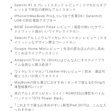
Satechi R1 タブレットスタンド レビュー｜スマホからタブ
レットまで対応の便利なアルミスタンド
iPhoneやMacBook Proもコレ1台で充電OK！Satechiの
USB-C対応電源アダプター
BOSE SoundSport Pulse レビュー｜低音の効いたサウン
ドとフィット感がいいワイヤレスイヤホン
Satechiアルミニウムワイヤレスヘッドホン レビュー｜スタ
イリッシュなデザイン際立つヘッドホン
Google Home Miniレビュー｜生活の質をほんの少し高め
てくれるライフアシスタント
Amazonの「Fire TV (Stick)」はどんな人にオススメ？プラ
イム会員なら購入必須？
ワイヤレスイヤホン「LiteXim H9」レビュー｜防水・通話可
能とコスパが良くてオススメ
MacBookの持ち運びにおすすめ！オンオフ使えるErfolgの
薄型軽量PCバッグ
赤のアルミボディがカッコイイ！ROMOSSの薄型モバイル
バッテリー「GT3 Power Bank」
「これまでで最もお求めやすい」新型iPad 2017は、こんな人
へおすすめ！