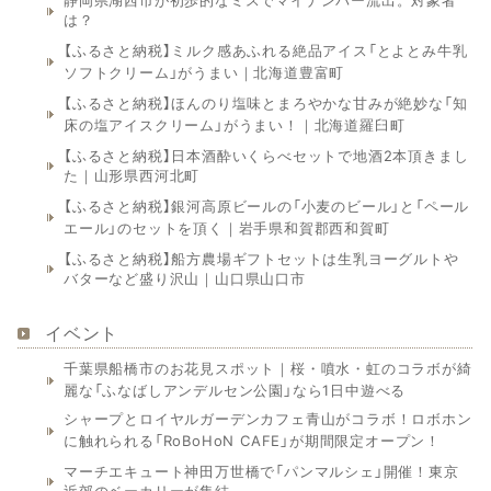
は？
【ふるさと納税】ミルク感あふれる絶品アイス「とよとみ牛乳
ソフトクリーム」がうまい｜北海道豊富町
【ふるさと納税】ほんのり塩味とまろやかな甘みが絶妙な「知
床の塩アイスクリーム」がうまい！｜北海道羅臼町
【ふるさと納税】日本酒酔いくらべセットで地酒2本頂きまし
た｜山形県西河北町
【ふるさと納税】銀河高原ビールの「小麦のビール」と「ペール
エール」のセットを頂く｜岩手県和賀郡西和賀町
【ふるさと納税】船方農場ギフトセットは生乳ヨーグルトや
バターなど盛り沢山｜山口県山口市
イベント
千葉県船橋市のお花見スポット｜桜・噴水・虹のコラボが綺
麗な「ふなばしアンデルセン公園」なら1日中遊べる
シャープとロイヤルガーデンカフェ青山がコラボ！ロボホン
に触れられる「RoBoHoN CAFE」が期間限定オープン！
マーチエキュート神田万世橋で「パンマルシェ」開催！東京
近郊のベーカリーが集結。