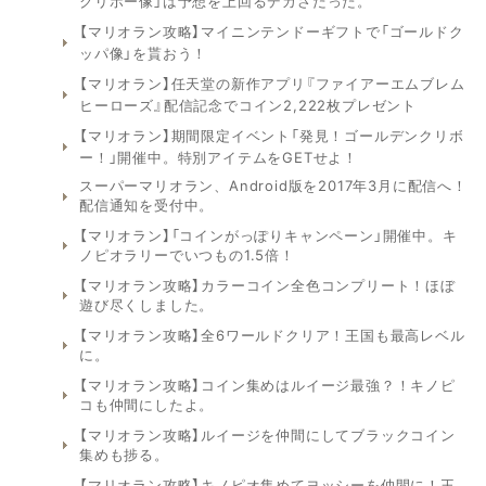
クリボー像」は予想を上回るデカさだった。
【マリオラン攻略】マイニンテンドーギフトで「ゴールドク
ッパ像」を貰おう！
【マリオラン】任天堂の新作アプリ『ファイアーエムブレム
ヒーローズ』配信記念でコイン2,222枚プレゼント
【マリオラン】期間限定イベント「発見！ゴールデンクリボ
ー！」開催中。特別アイテムをGETせよ！
スーパーマリオラン、Android版を2017年3月に配信へ！
配信通知を受付中。
【マリオラン】「コインがっぽりキャンペーン」開催中。キ
ノピオラリーでいつもの1.5倍！
【マリオラン攻略】カラーコイン全色コンプリート！ほぼ
遊び尽くしました。
【マリオラン攻略】全6ワールドクリア！王国も最高レベル
に。
【マリオラン攻略】コイン集めはルイージ最強？！キノピ
コも仲間にしたよ。
【マリオラン攻略】ルイージを仲間にしてブラックコイン
集めも捗る。
【マリオラン攻略】キノピオ集めてヨッシーを仲間に！王