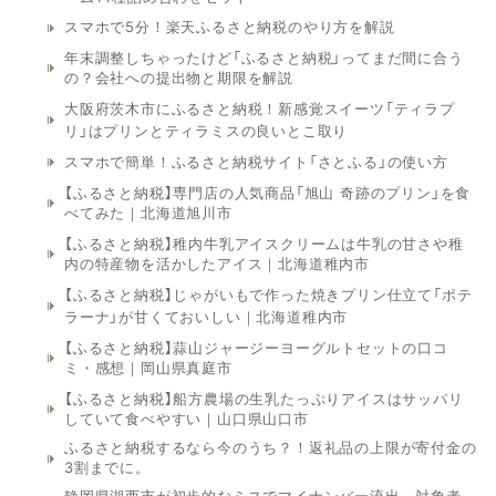
スマホで5分！楽天ふるさと納税のやり方を解説
年末調整しちゃったけど「ふるさと納税」ってまだ間に合う
の？会社への提出物と期限を解説
大阪府茨木市にふるさと納税！新感覚スイーツ「ティラプ
リ」はプリンとティラミスの良いとこ取り
スマホで簡単！ふるさと納税サイト「さとふる」の使い方
【ふるさと納税】専門店の人気商品「旭山 奇跡のプリン」を食
べてみた｜北海道旭川市
【ふるさと納税】稚内牛乳アイスクリームは牛乳の甘さや稚
内の特産物を活かしたアイス｜北海道稚内市
【ふるさと納税】じゃがいもで作った焼きプリン仕立て「ポテ
ラーナ」が甘くておいしい｜北海道稚内市
【ふるさと納税】蒜山ジャージーヨーグルトセットの口コ
ミ・感想｜岡山県真庭市
【ふるさと納税】船方農場の生乳たっぷりアイスはサッパリ
していて食べやすい｜山口県山口市
ふるさと納税するなら今のうち？！返礼品の上限が寄付金の
3割までに。
静岡県湖西市が初歩的なミスでマイナンバー流出。対象者