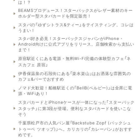
は！？
BEAMSプロデュース！スターバックスがレザー素材のキー
ホルダー型スタバカードを限定販売！
スタバの「ゆずシトラス&ティー」をテイスティング。コレは
うまい！
スタバ好き必見！スターバックスジャパンがiPhone・
Android向けに公式アプリをリリース。店舗検索から支払い
まで！
原宿駅近くにある電源・無料Wi-Fi完備の体験型カフェ「ネ
スカフェ 原宿」
伊香保温泉の石段街にある「楽水楽山」はお洒落な雰囲気の
カフェ&バーでおすすめ
ノマド大歓迎！船橋駅近くの「BellB(ベルビー)」は全席に電
源・WiFiあり！
スタバカードとiPhoneケースが一体になった「スターバック
スタッチ」に第3段が登場。便利なスタバカードを使いこな
そう
千葉県松戸市の人気パン屋「Backstube Zopf (バックシュ
トゥーベ ツオップ)」へ。カリカリの「カレーパン」がおすす
めです。