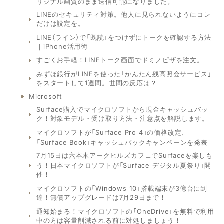
リジナル画質のまま送信可能になりました。
LINEのセキュリティ対策。他人に見られないようにコレ
だけは設定を。
LINE（ライン）で「既読」をつけずにトークを確認する方法
｜iPhone活用術
すごくお手軽！LINEトーク画面でドミノピザを注文。
みずほ銀行がLINEを使った「かんたん残高照会サービス」
をスタートして1週間。世間の反応は？
Microsoft
Surface購入でマイクロソフトから現金キャッシュバッ
ク！対象モデル・受け取り方法・注意点を解説します。
マイクロソフトが「Surface Pro 4」の価格改定、
「Surface Book」キャッシュバックキャンペーンを発表
7月15日は六本木アークヒルズカフェでSurfaceを楽しも
う！日本マイクロソフトが「Surface デジタル夏祭り」開
催！
マイクロソフトの「Windows 10」搭載端末が3億台に到
達！無償アップグレードは7月29日まで！
通知始まる！マイクロソフトの「OneDrive」を無料で利用
中の方は容量削減される前に対処しましょう！