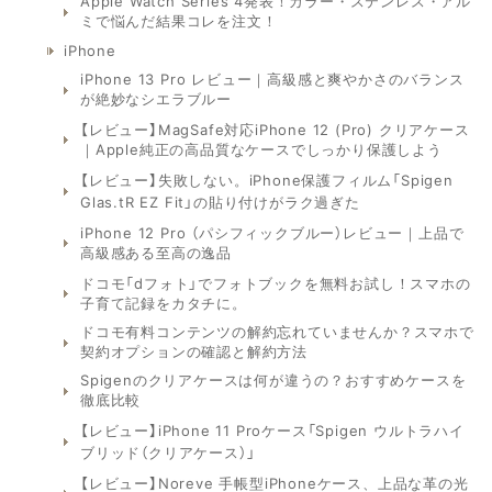
Apple Watch Series 4発表！カラー・ステンレス・アル
ミで悩んだ結果コレを注文！
iPhone
iPhone 13 Pro レビュー｜高級感と爽やかさのバランス
が絶妙なシエラブルー
【レビュー】MagSafe対応iPhone 12 (Pro) クリアケース
｜Apple純正の高品質なケースでしっかり保護しよう
【レビュー】失敗しない。iPhone保護フィルム「Spigen
Glas.tR EZ Fit」の貼り付けがラク過ぎた
iPhone 12 Pro （パシフィックブルー）レビュー｜上品で
高級感ある至高の逸品
ドコモ「dフォト」でフォトブックを無料お試し！スマホの
子育て記録をカタチに。
ドコモ有料コンテンツの解約忘れていませんか？スマホで
契約オプションの確認と解約方法
Spigenのクリアケースは何が違うの？おすすめケースを
徹底比較
【レビュー】iPhone 11 Proケース「Spigen ウルトラハイ
ブリッド（クリアケース）」
【レビュー】Noreve 手帳型iPhoneケース、上品な革の光