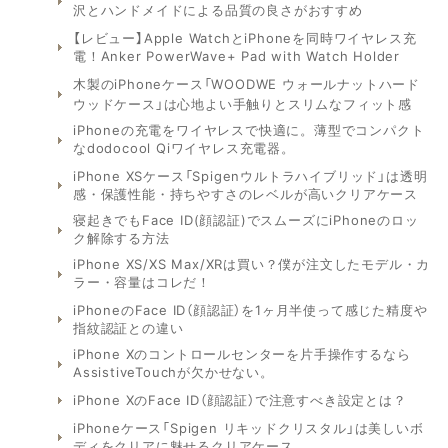
沢とハンドメイドによる品質の良さがおすすめ
【レビュー】Apple WatchとiPhoneを同時ワイヤレス充
電！Anker PowerWave+ Pad with Watch Holder
木製のiPhoneケース「WOODWE ウォールナットハード
ウッドケース」は心地よい手触りとスリムなフィット感
iPhoneの充電をワイヤレスで快適に。薄型でコンパクト
なdodocool Qiワイヤレス充電器。
iPhone XSケース「Spigenウルトラハイブリッド」は透明
感・保護性能・持ちやすさのレベルが高いクリアケース
寝起きでもFace ID(顔認証)でスムーズにiPhoneのロッ
ク解除する方法
iPhone XS/XS Max/XRは買い？僕が注文したモデル・カ
ラー・容量はコレだ！
iPhoneのFace ID（顔認証）を1ヶ月半使って感じた精度や
指紋認証との違い
iPhone Xのコントロールセンターを片手操作するなら
AssistiveTouchが欠かせない。
iPhone XのFace ID（顔認証）で注意すべき設定とは？
iPhoneケース「Spigen リキッドクリスタル」は美しいボ
ディをクリアに魅せるクリアケース