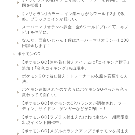
国を拡張！
【マリオラン】カラーコイン集めながらワールド3まで攻
略。ブラックコインが難しい。
スーパーマリオランへ課金！全6ワールドプレイ可、キノ
ピオを仲間に。
なんだ、面白いじゃん！僕はスーパーマリオランへ1,200
円課金します！
ポケモンGO
【ポケモンGO】無料着せ替えアイテムに「コイキング帽子」
追加！「金色コイキング」も出現中。
ポケモンGOで着せ替え！トレーナーの衣服を変更する方
法。
ポケモン追加されたので久々にポケモンGOやったら色々
変わってて面白い。
【ポケモンGO】ポケモンのCPバランスが調整され、フー
ディン、サイドン、ゲンガーなどがCP向上！
【ポケモンGO】ラプラス捕まえたければ東北へ！期間限定
出現イベント開催中。
【ポケモンGO】メダルのランクアップでポケモンを捕まえ