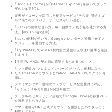
「Google Chrome」が「Internet Explorer」を抜いてブラウ
ザのシェア1位に！
楽天がドローンを活用した配送サービス「そら楽」開始！ゴ
ルフ場でのデリバリーサービスがいい感じ。
「Slack」の便利な使い方。毎日自動で天気予報を通知する方
法。【my Things活用】
Slackの便利な使い方。Googleカレンダーと連携させてス
ケジュールを通知する方法。
「Try WiMAX」でWiMAX契約前に受信状況や使い勝手を確認
しよう！
【注意】WiMAXの契約前に確認するべき５つのこと。
ヤマト運輸の「クロネコメンバーズ」がさらに便利になっ
た！AmazonアカウントとYahoo! JAPAN IDでログイン可
能に。
ファミマがヤマト運輸のウェブサービス配送受付に対応。
「らくらくメルカリ便」が発送可能に。
グーグルのセキュリティ診断で「Google Drive」の容量2GB
を無料でもらう方法。
ヤマト運輸がLINE公式アカウントを開設したのでさっそく
利用してみた。