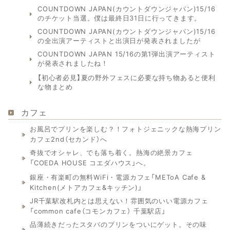
COUNTDOWN JAPAN(カウントダウンジャパン)15/16
のチケット当選。僕は最終日31日に行ってきます。
COUNTDOWN JAPAN(カウントダウンジャパン)15/16
の全出演アーティストと出演日が発表されましたが
COUNTDOWN JAPAN 15/16の第1弾出演アーティスト
が発表されましたね！
【初心者必見】夏の野外フェスに必要な持ち物あると便利
な物まとめ
カフェ
お風呂でプリンを楽しむ？！フォトジェニックな熱海プリン
カフェ2nd（セカンド）へ
奇抜でオシャレ、でも落ち着く。熱海の絶景カフェ
「COEDA HOUSE コエダハウス」へ。
銀座・有楽町の無料WiFi・電源カフェ「METoA Cafe &
Kitchen(メトアカフェ&キッチン)」
JR千葉駅改札内とは思えない！雰囲気のいい電源カフェ
「common cafe（コモンカフェ） 千葉駅店」
品薄続きだったスタバのプリンをついにゲット。その味