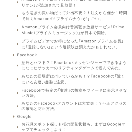
リオン」が追加されて見放題！
もう急ぎの買い物だって外出不要？！注文から僅か１時間
で届くAmazonの「プライムナウ」がすごい。
Amazonプライム会員向け音楽聴き放題サービス「Prime
Music（プライムミュージック）」が日本で開始。
プライムビデオでお得になった「Amazonプライム会員」
に「登録しない」という選択肢は消えたかもしれない。
Facebook
意外とハマる？！Facebookメッセンジャーでできるよう
になったサッカーのリフティングゲームで遊んでみた。
あなたの居場所はバレているかも！？Facebookの「近く
にいる友達」機能に注意。
Facebookで特定の「友達」の投稿をフィードに表示させな
い方法。
あなたのFacebookアカウントは大丈夫！？不正アクセス
の確認と防止方法。
Google
お花見スポット探しも桜の開花状報も、まずはGoogleマ
ップでチェックしよう！