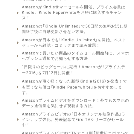
AmazonがKindleサマーセールを開催。プライム会員は
Kindle、Kindle Paperwhiteをお得に購入するチャン
ス！
Amazonの「Kindle Unlimited」で30日間の無料お試し期
間終了後に自動更新させない方法。
Amazonが日本でも「Kindle Unlimited」を開始。ベスト
セラーから雑誌・コミックまで読み放題！
Amazonで買いたい商品のタイムセール開始前に、スマホ
へプッシュ通知でお知らせする方法
1日限りのビッグセールに期待！Amazonが「プライムデ
ー2016」を7月12日に開催！
Amazonが薄く軽くなった新型Kindle（2016）を発表！で
も買うなら僕は「Kindle Paperwhite」をおすすめしま
す。
Amazonプライムビデオをダウンロード！外でもスマホの
データ通信量を気にせず視聴する方法。
Amazonプライムビデオの「日本オリジナル映像作品」ラ
インナップ強化。発表記念でFire TVシリーズがセール
中！
AmazonプライムビデオにTVアニメ版「新世紀エヴァンゲ