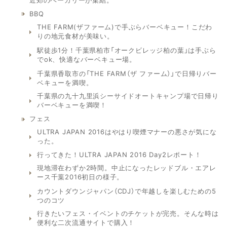
BBQ
THE FARM(ザファーム)で手ぶらバーベキュー！こだわ
りの地元食材が美味い。
駅徒歩1分！千葉県柏市「オークビレッジ柏の葉」は手ぶら
でok、快適なバーベキュー場。
千葉県香取市の「THE FARM（ザ ファーム）」で日帰りバー
ベキューを満喫。
千葉県の九十九里浜シーサイドオートキャンプ場で日帰り
バーベキューを満喫！
フェス
ULTRA JAPAN 2016はやはり喫煙マナーの悪さが気にな
った。
行ってきた！ULTRA JAPAN 2016 Day2レポート！
現地滞在わずか2時間。中止になったレッドブル・エアレ
ース千葉2016初日の様子。
カウントダウンジャパン（CDJ）で年越しを楽しむための5
つのコツ
行きたいフェス・イベントのチケットが完売。そんな時は
便利な二次流通サイトで購入！