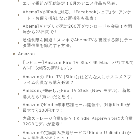
エティ番組が配信決定！6月のアニメ作品も発表。
AbemaTVがiPadに対応。「Facebookシェア」や「アンケ
ート・お便り機能」など新機能も発表！
AbemaTVアプリが累計200万ダウンロードを突破！本開
局から23日間で！
通信制限を回避！スマホでAbemaTVを視聴する際にデー
タ通信量を節約する方法。
Amazon
【レビュー】Amazon Fire TV Stick 4K Max｜パワフルで
Wi-Fi 6対応の新型モデル
Amazonの「Fire TV (Stick)」はどんな人にオススメ？プ
ライム会員なら購入必須？
Amazonが発表したFire TV Stick (New モデル)、新規
購入なら「買い」だと思う。
AmazonでKindle年末感謝セール開催中。対象Kindleが
最大で7,300円オフ！
内蔵ストレージ容量8倍？！Kindle Paperwhiteに大容量
32GBモデルが登場！
Amazonの定額読み放題サービス「Kindle Unlimited」か
ら人気作品が消えた？！