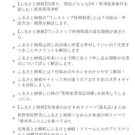
【ふるさと納税】日帰り、宿泊どちらもOK！草津温泉旅行を
楽しむ｜群馬県草津町
ふるさと納税の「ワンストップ特例制度」とは？仕組み・申
請方法・期限を解説します。
【ふるさと納税】ワンストップ特例制度の提出期限が過ぎた
ら。
ふるさと納税は同じ自治体に何度も寄付していいの？注意す
べきことやメリットを解説します
ふるさと納税は年末いつまで間に合う？申し込み期限や注意
点について詳しく解説します。
ふるさと納税とは？仕組みのキホンをわかりやすく解説！
ふるさと納税サイトって何が違うの？おすすめの大手４サイ
トを比較しました
ふるさと納税した時の「寄附金受領証明書」を紛失してしま
ったら。
【ふるさと納税】北海道のおすすめスイーツ（返礼品）まとめ
長野県長野市にふるさと納税！なめらか食感の和スイーツ
「善光寺ぷりん」を食べてみた
北海道上士幌町にふるさと納税！ドリームヒルのアイスクリ
ーム14種詰め合わせセット