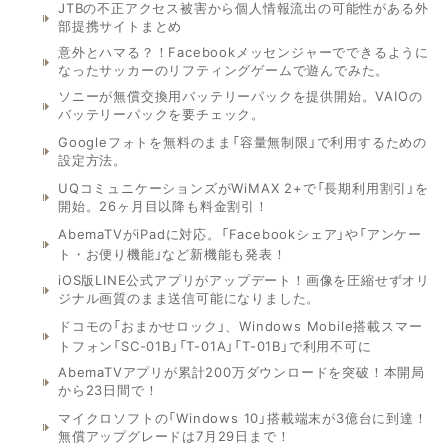
JTBの不正アクセス被害から個人情報流出の可能性がある外
部提携サイトまとめ
意外とハマる？！Facebookメッセンジャーでできるように
なったサッカーのリフティングゲームで遊んでみた。
ソニーが無償交換用バッテリーパックを提供開始。VAIOの
バッテリーパックを要チェック。
Googleフォトを無料のまま「容量無制限」で利用するための
設定方法。
UQコミュニケーションズがWiMAX 2+で「長期利用割引」を
開始。26ヶ月目以降も料金割引！
AbemaTVがiPadに対応。「Facebookシェア」や「アンケー
ト・お便り機能」など新機能も発表！
iOS版LINE公式アプリがアップデート！画像を圧縮せずオリ
ジナル画質のまま送信可能になりました。
ドコモの「おまかせロック」、Windows Mobile搭載スマー
トフォン「SC-01B」「T-01A」「T-01B」で利用不可に
AbemaTVアプリが累計200万ダウンロードを突破！本開局
から23日間で！
マイクロソフトの「Windows 10」搭載端末が3億台に到達！
無償アップグレードは7月29日まで！