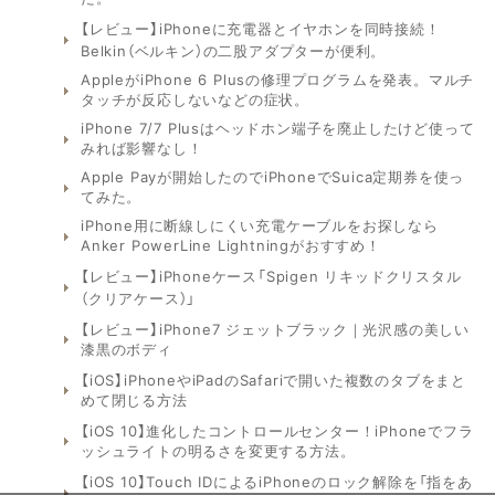
【レビュー】iPhoneに充電器とイヤホンを同時接続！
Belkin（ベルキン）の二股アダプターが便利。
AppleがiPhone 6 Plusの修理プログラムを発表。マルチ
タッチが反応しないなどの症状。
iPhone 7/7 Plusはヘッドホン端子を廃止したけど使って
みれば影響なし！
Apple Payが開始したのでiPhoneでSuica定期券を使っ
てみた。
iPhone用に断線しにくい充電ケーブルをお探しなら
Anker PowerLine Lightningがおすすめ！
【レビュー】iPhoneケース「Spigen リキッドクリスタル
（クリアケース）」
【レビュー】iPhone7 ジェットブラック｜光沢感の美しい
漆黒のボディ
【iOS】iPhoneやiPadのSafariで開いた複数のタブをまと
めて閉じる方法
【iOS 10】進化したコントロールセンター！iPhoneでフラ
ッシュライトの明るさを変更する方法。
【iOS 10】Touch IDによるiPhoneのロック解除を「指をあ