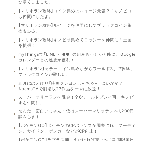
び尽くしました。
【マリオラン攻略】コイン集めはルイージ最強？！キノピコ
も仲間にしたよ。
【マリオラン攻略】ルイージを仲間にしてブラックコイン集
めも捗る。
【マリオラン攻略】キノピオ集めてヨッシーを仲間に！王国
を拡張！
myThingsで「LINE × ●●」の組み合わせが可能に。Google
カレンダーとの連携が便利！
【マリオラン】カラーコイン集めながらワールド3まで攻略。
ブラックコインが難しい。
正月はのんびり「映画クレヨンしんちゃん」はいかが？
AbemaTVで劇場版23作品を一挙に放送！
スーパーマリオランへ課金！全6ワールドプレイ可、キノピ
オを仲間に。
なんだ、面白いじゃん！僕はスーパーマリオランへ1,200円
課金します！
【ポケモンGO】ポケモンのCPバランスが調整され、フーディ
ン、サイドン、ゲンガーなどがCP向上！
【ポケモンGO】ラプラス捕まえたければ東北へ！期間限定出