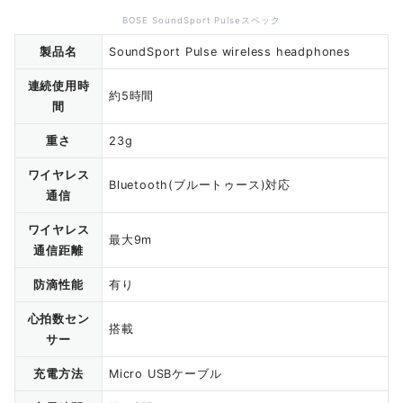
BOSE SoundSport Pulseスペック
製品名
SoundSport Pulse wireless headphones
連続使用時
約5時間
間
重さ
23g
ワイヤレス
Bluetooth(ブルートゥース)対応
通信
ワイヤレス
最大9m
通信距離
防滴性能
有り
心拍数セン
搭載
サー
充電方法
Micro USBケーブル