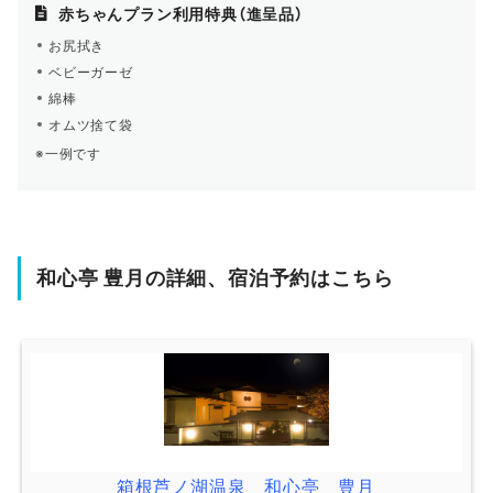
赤ちゃんプラン利用特典（進呈品）
お尻拭き
ベビーガーゼ
綿棒
オムツ捨て袋
※一例です
和心亭 豊月の詳細、宿泊予約はこちら
箱根芦ノ湖温泉 和心亭 豊月