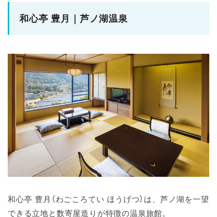
和心亭 豊月｜芦ノ湖温泉
和心亭 豊月（わごころてい ほうげつ）は、芦ノ湖を一望
できる立地と数寄屋造りが特徴の温泉旅館。