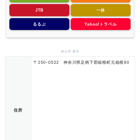
JTB
一休
るるぶ
Yahoo!トラベル
和心亭 豊月
〒250-0522 神奈川県足柄下郡箱根町元箱根90
住所