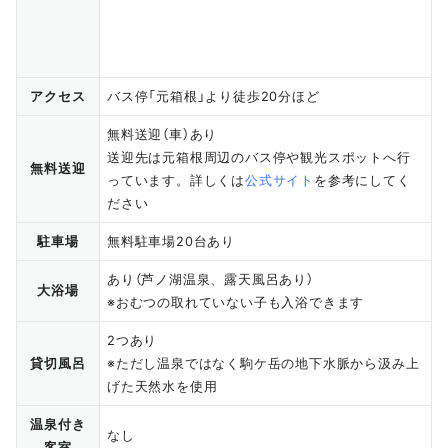
アクセス
バス停「元箱根」より徒歩20分ほど
無料送迎（車）あり
送迎先は元箱根周辺のバス停や観光スポットへ行
無料送迎
っています。詳しくは
公式サイト
を参考にしてく
ださい
駐車場
無料駐車場20台あり
あり（芦ノ湖温泉、露天風呂あり）
大浴場
※おむつの取れていない子も入浴できます
2つあり
貸切風呂
※ただし温泉ではなく駒ケ岳の地下水脈から汲み上
げた天然水を使用
温泉付き
なし
客室