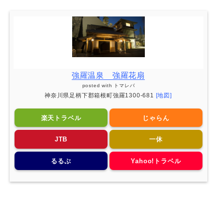
強羅温泉 強羅花扇
posted with
トマレバ
神奈川県足柄下郡箱根町強羅1300-681
[地図]
楽天トラベル
じゃらん
JTB
一休
るるぶ
Yahoo!トラベル