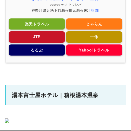
posted with
トマレバ
神奈川県足柄下郡箱根町元箱根90
[地図]
楽天トラベル
じゃらん
JTB
一休
るるぶ
Yahoo!トラベル
湯本富士屋ホテル｜箱根湯本温泉