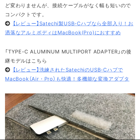
ど変わりませんが、接続ケーブルがなく幅も短いので
コンパクトです。
【レビュー】Satechi製USB-Cハブなら全部入り！お
洒落なアルミボディはMacBook(Pro)におすすめ
「TYPE-C ALUMINUM MULTIPORT ADAPTER」の後
継モデルはこちら
【レビュー】洗練されたSatechiのUSB-Cハブで
MacBook（Air・Pro）も快適！多機能な変換アダプタ