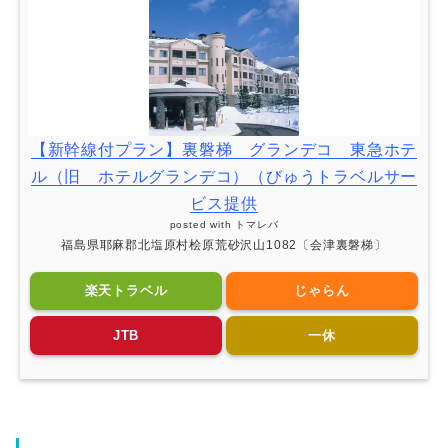
【新幹線付プラン】裏磐梯 グランデコ 東急ホテ
ル（旧 ホテルグランデコ）（びゅうトラベルサー
ビス提供
posted with
トマレバ
福島県耶麻郡北塩原村桧原荒砂沢山1082〔会津裏磐梯〕
楽天トラベル
じゃらん
JTB
一休