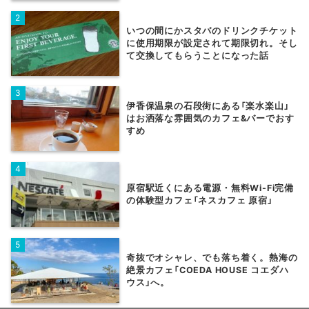
いつの間にかスタバのドリンクチケット
に使用期限が設定されて期限切れ。そし
て交換してもらうことになった話
伊香保温泉の石段街にある「楽水楽山」
はお洒落な雰囲気のカフェ&バーでおす
すめ
原宿駅近くにある電源・無料Wi-Fi完備
の体験型カフェ「ネスカフェ 原宿」
奇抜でオシャレ、でも落ち着く。熱海の
絶景カフェ「COEDA HOUSE コエダハ
ウス」へ。