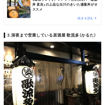
丼 直吉」の上品な出汁のきいた湯葉丼がオ
ススメ
続きを読む
3.深夜まで営業している居酒屋 歌流多（かるた）