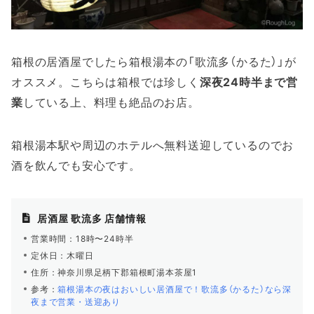
箱根の居酒屋でしたら箱根湯本の「歌流多（かるた）」が
オススメ。こちらは箱根では珍しく
深夜24時半まで営
業
している上、料理も絶品のお店。
箱根湯本駅や周辺のホテルへ無料送迎しているのでお
酒を飲んでも安心です。
居酒屋 歌流多 店舗情報
営業時間：18時〜24時半
定休日：木曜日
住所：神奈川県足柄下郡箱根町湯本茶屋1
参考：
箱根湯本の夜はおいしい居酒屋で！歌流多（かるた）なら深
夜まで営業・送迎あり