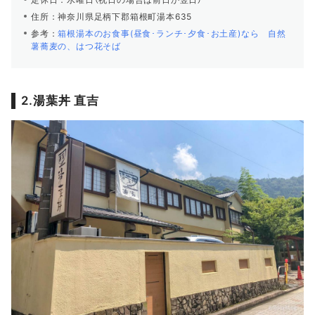
住所：神奈川県足柄下郡箱根町湯本635
参考：
箱根湯本のお食事(昼食･ランチ･夕食･お土産)なら 自然
薯蕎麦の、はつ花そば
2.湯葉丼 直吉