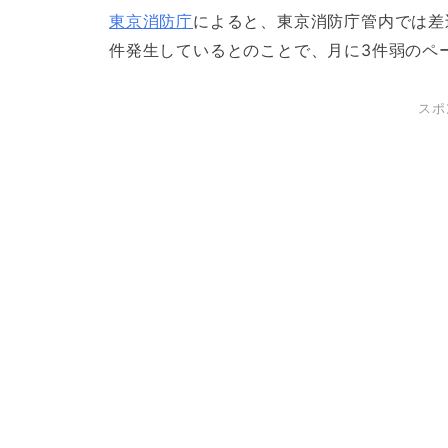
東京消防庁
によると、東京消防庁管内では差
件発生しているとのことで、月に3件弱のペー
スポ